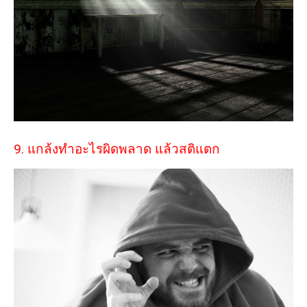
9. แกล้งทำอะไรผิดพลาด แล้วสติแตก