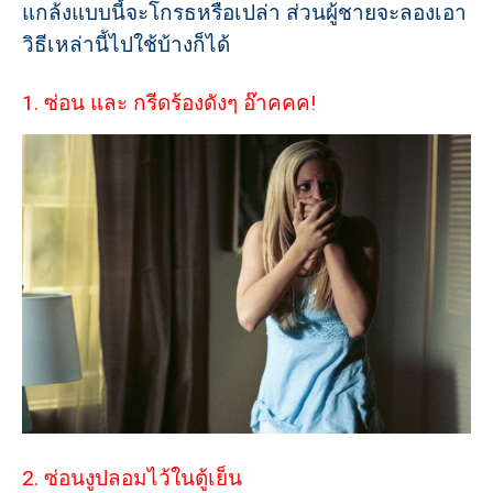
แกล้งแบบนี้จะโกรธหรือเปล่า ส่วนผู้ชายจะลองเอา
วิธีเหล่านี้ไปใช้บ้างก็ได้
1. ซ่อน และ กรีดร้องดังๆ อ๊าคคค!
2. ซ่อนงูปลอมไว้ในตู้เย็น