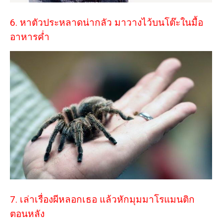
6. หาตัวประหลาดน่ากลัว มาวางไว้บนโต๊ะในมื้อ
อาหารค่ำ
7. เล่าเรื่องผีหลอกเธอ แล้วหักมุมมาโรแมนติก
ตอนหลัง