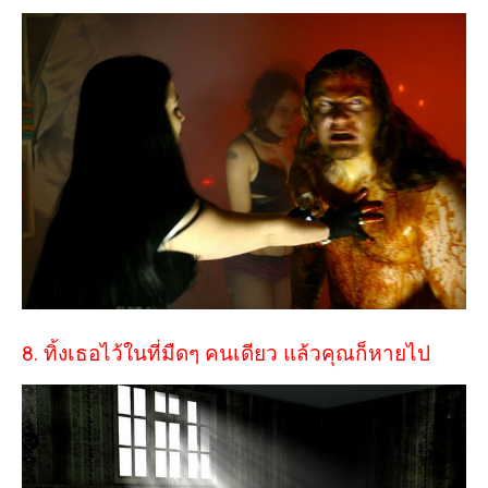
8. ทิ้งเธอไว้ในที่มืดๆ คนเดียว แล้วคุณก็หายไป