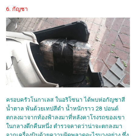
6. กัญชา
ครอบครัวโนกาเลส ในอริโซนา ได้พบห่อกัญชาสี
น้ำตาล พันด้วยเทปสีดำ น้ำหนักราว 28 ปอนด์
ตกลงมาจากท้องฟ้าลงมาที่หลังคาโรงรถของเขา
ในกลางดึกคืนหนึ่ง ตำรวจคาดว่าน่าจะตกลงมา
จากเครื่องบินด้วยความผิดพลาดอะไรบางอย่าง ซึ่ง