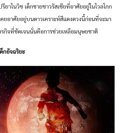
รียาโนวิช เด็กชายชาวรัสเซียที่อาศัยอยู่ในโวลโกก
เคยอาศัยอยู่บนดาวเคราะห์สีแดงดวงนี้ก่อนที่จะมา
รกิจที่ชัดเจนนั่นคือการช่วยเหลือมนุษยชาติ
เด็กอัจฉริยะ