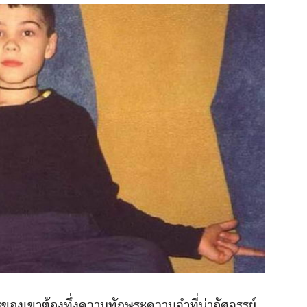
ครูของเขาต้องทึ่งความทักษระความจำที่น่าอัศจรรย์