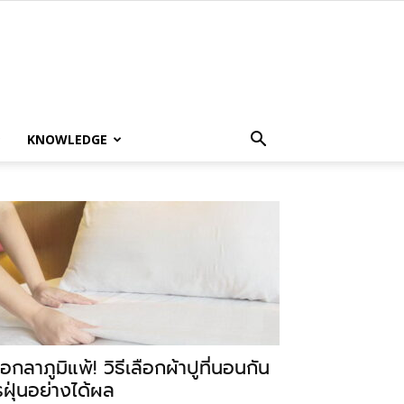
KNOWLEDGE
อกลาภูมิแพ้! วิธีเลือกผ้าปูที่นอนกัน
รฝุ่นอย่างได้ผล