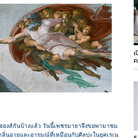
เ
ค
ก.
องส์กันบ้างแล้ว วันนี้เพชรมายาจึงขอพามาชม
ีกลิ่นอายและอารมณ์ที่เหมือนกับศิลปะในยุคเรเน