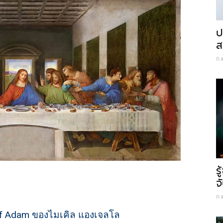
ป
ส
ก.
ร
จ
ก.
 of Adam ของไมเคิล แองเจลโล