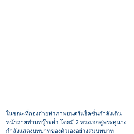
ในขณะที่กองถ่ายทำภาพยนตร์แอ็คชั่นกำลังเดิน
หน้าถ่ายทำบทบู๊ระห่ำ โดยมี 2 พระเอกคู่พระคู่นาง
กำลังแสดงบทบาทของตัวเองอย่างสมบทบาท