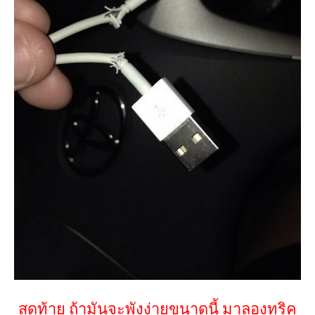
สุดท้าย ถ้ามันจะพังง่ายขนาดนี้ มาลองทริค