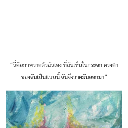
“นี่คือภาพวาดตัวฉันเอง ที่ฉันเห็นในกระจก ดวงตา
ของฉันเป็นแบบนี้ ฉันจึงวาดมันออกมา”