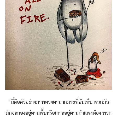
“นี่คือตัวอย่างภาพดวงตามากมายที่ฉันเห็น พวกมัน
มักจะกองอยู่ตามพื้นหรือเกาะอยู่ตามกำแพงห้อง พวก