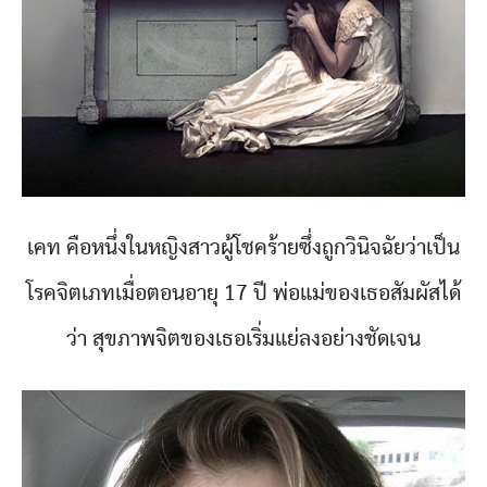
เคท คือหนึ่งในหญิงสาวผู้โชคร้ายซึ่งถูกวินิจฉัยว่าเป็น
โรคจิตเภทเมื่อตอนอายุ 17 ปี พ่อแม่ของเธอสัมผัสได้
ว่า สุขภาพจิตของเธอเริ่มแย่ลงอย่างชัดเจน