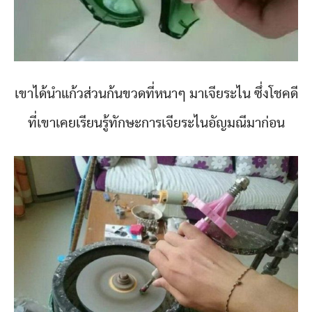
เขาได้นำแก้วส่วนก้นขวดที่หนาๆ มาเจียระไน ซึ่งโชคดี
ที่เขาเคยเรียนรู้ทักษะการเจียระไนอัญมณีมาก่อน