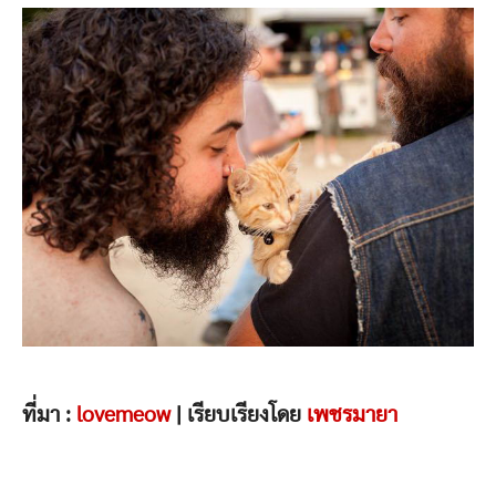
ที่มา :
lovemeow
| เรียบเรียงโดย
เพชรมายา