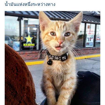
น้ำมันแห่งหนึ่งระหว่างทาง