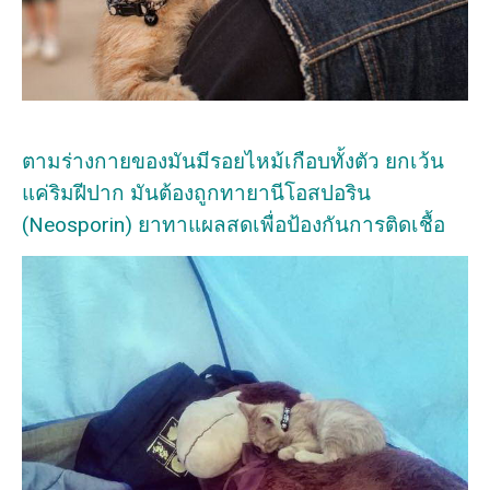
ตามร่างกายของมันมีรอยไหม้เกือบทั้งตัว ยกเว้น
แค่ริมฝีปาก มันต้องถูกทายานีโอสปอริน
(Neosporin) ยาทาแผลสดเพื่อป้องกันการติดเชื้อ