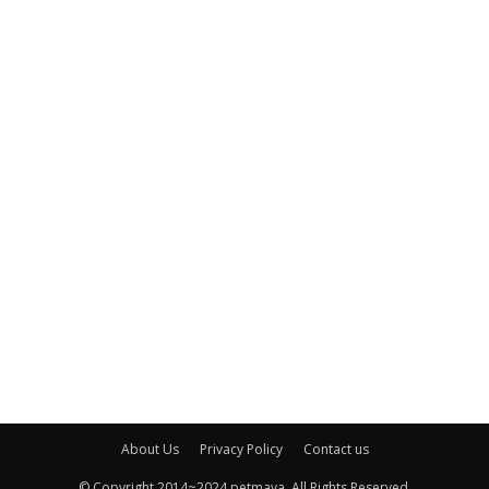
About Us
Privacy Policy
Contact us
© Copyright 2014~2024 petmaya. All Rights Reserved.