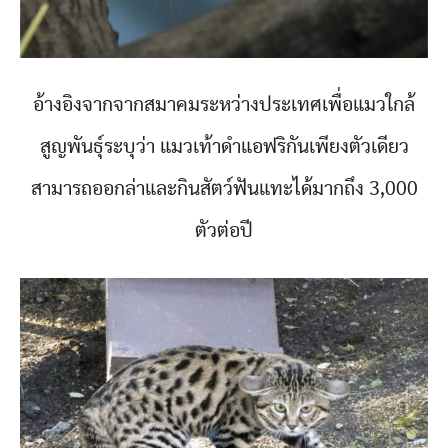
อ้างอิงจากจากสมาคมระหว่างประเทศเพื่อแมวใกล้
สูญพันธุ์ระบุว่า แมวเท้าดำแอฟริกันเพียงตัวเดียว
สามารถออกล่าและกินสัตว์ฟันแทะได้มากถึง 3,000
ตัวต่อปี