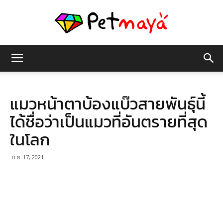
เพชร
แมวหน้าตาบ้องแบ๊วสายพันธุ์นี้
มายา
ได้ชื่อว่าเป็นแมวที่อันตรายที่สุด
ในโลก
ก.ย. 17, 2021