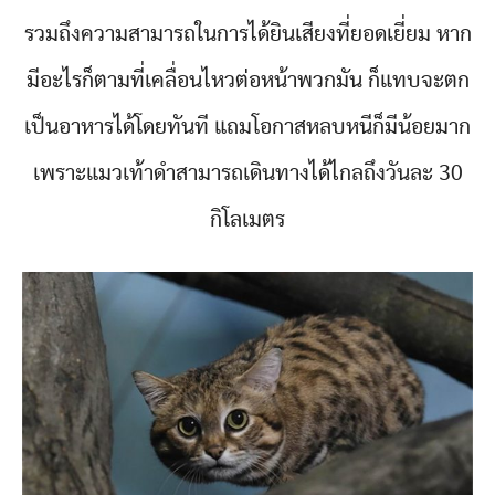
รวมถึงความสามารถในการได้ยินเสียงที่ยอดเยี่ยม หาก
มีอะไรก็ตามที่เคลื่อนไหวต่อหน้าพวกมัน ก็แทบจะตก
เป็นอาหารได้โดยทันที แถมโอกาสหลบหนีก็มีน้อยมาก
เพราะแมวเท้าดำสามารถเดินทางได้ไกลถึงวันละ 30
กิโลเมตร