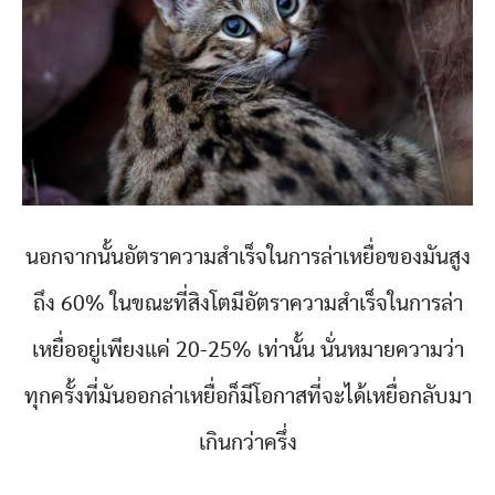
นอกจากนั้นอัตราความสำเร็จในการล่าเหยื่อของมันสูง
ถึง 60% ในขณะที่สิงโตมีอัตราความสำเร็จในการล่า
เหยื่ออยู่เพียงแค่ 20-25% เท่านั้น นั่นหมายความว่า
ทุกครั้งที่มันออกล่าเหยื่อก็มีโอกาสที่จะได้เหยื่อกลับมา
เกินกว่าครึ่ง