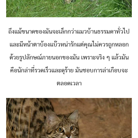
ถึงแม้ขนาดของมันจะเล็กกว่าแมวบ้านธรรมดาทั่วไป
และมีหน้าตาบ้องแบ๊วหน่ารักแต่คุณไม่ควรถูกหลอก
ด้วยรูปลักษณ์ภายนอกของมัน เพราะจริง ๆ แล้วมัน
คือนักล่าที่รวดเร็วและดุร้าย มันชอบการล่าเกือบจะ
ตลอดเวลา