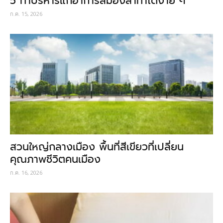
5 ท่าบริหารแก้อาการสมองล้าทำได้ง่าย ๆ
ก.ค. 15, 2026
สวนใหญ่กลางเมือง พื้นที่สีเขียวที่เปลี่ยน
คุณภาพชีวิตคนเมือง
ก.ค. 16, 2026