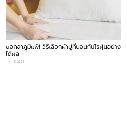
บอกลาภูมิแพ้! วิธีเลือกผ้าปูที่นอนกันไรฝุ่นอย่าง
ได้ผล
ก.ค. 15, 2026