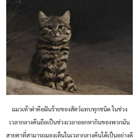
แมวเท้าดำคือฝันร้ายของสัตว์แทบทุกชนิด ในช่วง
เวลากลางคืนถือเป็นช่วงเวลาออกหากินของพวกมัน
สายตาที่สามารถมองเห็นในเวลากลางคืนได้เป็นอย่างดี