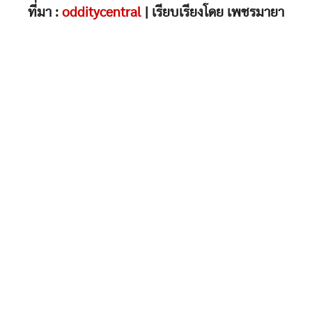
ที่มา :
odditycentral
| เรียบเรียงโดย เพชรมายา