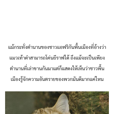
แม้กระทั่งตำนานของชาวแอฟริกันพื้นเมืองที่อ้างว่า
แมวเท้าดำสามารถโค่นยีราฟได้ ถึงแม้จะเป็นเพียง
ตำนานที่เล่าขานกันมาแต่ก็แสดงให้เห็นว่าชาวพื้น
เมืองรู้จักความอันตรายของพวกมันดีมากแค่ไหน