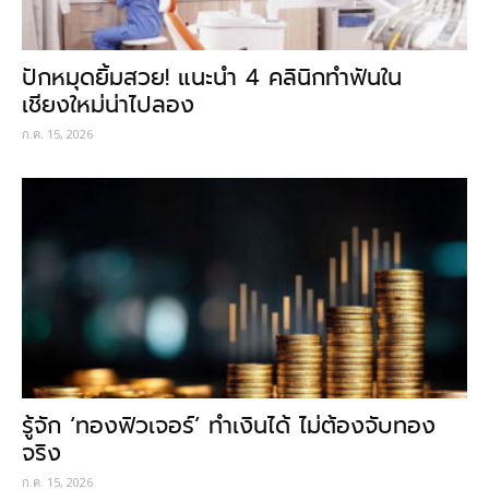
ปักหมุดยิ้มสวย! แนะนำ 4 คลินิกทำฟันใน
เชียงใหม่น่าไปลอง
ก.ค. 15, 2026
รู้จัก ‘ทองฟิวเจอร์’ ทำเงินได้ ไม่ต้องจับทอง
จริง
ก.ค. 15, 2026