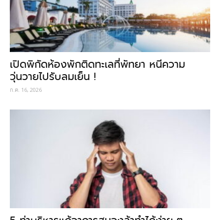
เปิดพิกัดห้องพักติดทะเลที่พัทยา หนีความ
วุ่นวายไปรับลมเย็น !
ก.ค. 16, 2026