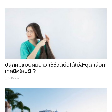
ปลูกผมแบบผมยาว ใช้ชีวิตต่อได้ไม่สะดุด เลือก
เทคนิคไหนดี ?
ก.ค. 15, 2026