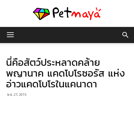
เพชร
นี่คือสัตว์ประหลาดคล้าย
มายา
พญานาค แคดโบโรซอรัส แห่ง
อ่าวแคดโบโรในแคนาดา
พ.ย. 27, 2015