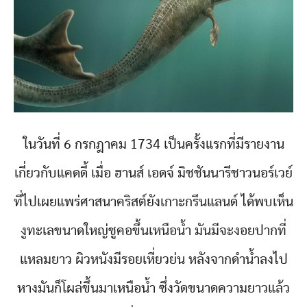
ในวันที่ 6 กรกฎาคม 1734 เป็นครั้งแรกที่มีรายงาน
เกี่ยวกับแคดดี้ เมื่อ ฮานส์ เอดจ์ มิชชันนารีชาวนอร์เวย์
ที่ไปเผยแพร่ศาสนาคริสต์ยังเกาะกรีนแลนด์ ได้พบเห็น
งูทะเลขนาดใหญ่ชูคอขึ้นเหนือน้ำ มันมีจะงอยปากที่
แหลมยาว ผิวหนังมีรอยเหี่ยวย่น หลังจากดำน้ำลงไป
หางมันก็โผล่ขึ้นมาเหนือน้ำ ซึ่งวัดขนาดความยาวแล้ว