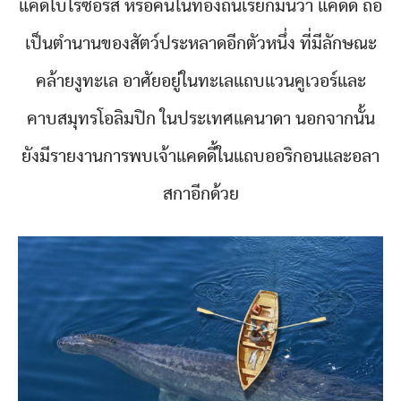
แคดโบโรซอรัส หรือคนในท้องถิ่นเรียกมันว่า แคดดี้ ถือ
เป็นตำนานของสัตว์ประหลาดอีกตัวหนึ่ง ที่มีลักษณะ
คล้ายงูทะเล อาศัยอยู่ในทะเลแถบแวนคูเวอร์และ
คาบสมุทรโอลิมปิก ในประเทศแคนาดา นอกจากนั้น
ยังมีรายงานการพบเจ้าแคดดี้ในแถบออริกอนและอลา
สกาอีกด้วย