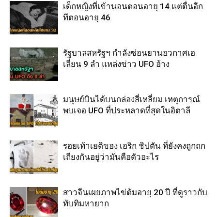
เด็กหญิงที่เข้านอนตอนอายุ 14 แต่ตื่นอีก
ทีตอนอายุ 46
รัฐบาลสหรัฐฯ กำลังซ่อนยานอวกาศเอ
เลี่ยน 9 ลำ แหล่งข่าว UFO อ้าง
มนุษย์บินได้บนกล่องสี่เหลี่ยม เหตุการณ์
พบเจอ UFO ที่ประหลาดที่สุดในอิตาลี
รอยเท้าเยติของ เอริก ชิปตัน ที่ยังคงถูกถก
เถียงกันอยู่ว่ามันคือตัวอะไร
สาวจีนเผยภาพไข่ต้มอายุ 20 ปี ที่ดูราวกับ
ทับทิมหายาก