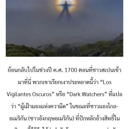
ย้อนกลับไปในช่วงปี ค.ศ. 1700 ตอนที่ชาวสเปนเข้า
มาที่นี่ พวกเขาเรียกเงาประหลาดนี้ว่า “Los
Vigilantes Oscuros” หรือ “Dark Watchers” ที่แปล
ว่า “ผู้เฝ้ามองแห่งความืด” ในขณะที่ชาวแองโกล-
อเมริกัน (ชาวอังกฤษอเมริกัน) ที่ปักหลักอ้างสิทธิ์ใน