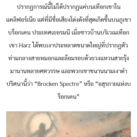
ปรากฏการณ์นี้ไม่ได้ปรากฏแค่บนเทือกเขาใน
แคลิฟอร์เนีย แต่ที่มีชื่อเสียงโด่งดังที่สุดเกิดขึ้นบนภูเขา
บร็อกเคน ประเทศเยอรมนี เมื่อชาวบ้านบริเวณเทือก
เขา Harz ได้พบเงาประหลาดขนาดใหญ่ที่ปรากฏตัว
ท่ามกลางสายหมอกและล้อมรอบด้วยวงแหวนสายรุ้ง
มานานหลายศตวรรษ และพวกเขาขนานนามเงาดำ
ปริศนานี้ว่า “Brocken Spectre” หรือ “อสุรกายแห่งบ
ร็อกเคน”