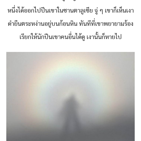
หนึ่งได้ออกไปปีนเขาในซานตาลูเซีย จู่ ๆ เขาก็เห็นเงา
ดำยืนตระหง่านอยู่บนก้อนหิน ทันทีที่เขาพยายามร้อง
เรียกให้นักปีนเขาคนอื่นได้ดู เงานั้นก็หายไป