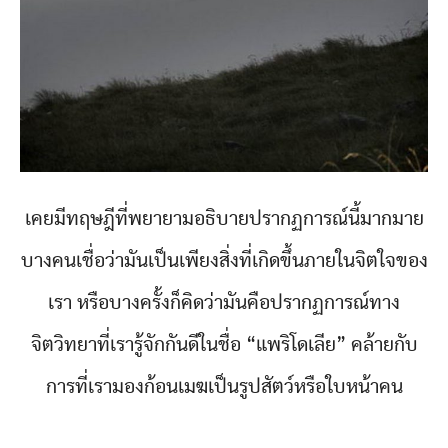
เคยมีทฤษฎีที่พยายามอธิบายปรากฏการณ์นี้มากมาย
บางคนเชื่อว่ามันเป็นเพียงสิ่งที่เกิดขึ้นภายในจิตใจของ
เรา หรือบางครั้งก็คิดว่ามันคือปรากฏการณ์ทาง
จิตวิทยาที่เรารู้จักกันดีในชื่อ “แพริโดเลีย” คล้ายกับ
การที่เรามองก้อนเมฆเป็นรูปสัตว์หรือใบหน้าคน