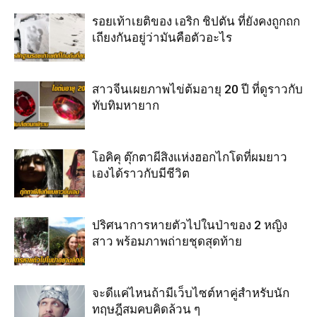
รอยเท้าเยติของ เอริก ชิปตัน ที่ยังคงถูกถก
เถียงกันอยู่ว่ามันคือตัวอะไร
สาวจีนเผยภาพไข่ต้มอายุ 20 ปี ที่ดูราวกับ
ทับทิมหายาก
โอคิคุ ตุ๊กตาผีสิงแห่งฮอกไกโดที่ผมยาว
เองได้ราวกับมีชีวิต
ปริศนาการหายตัวไปในป่าของ 2 หญิง
สาว พร้อมภาพถ่ายชุดสุดท้าย
จะดีแค่ไหนถ้ามีเว็บไซต์หาคู่สำหรับนัก
ทฤษฎีสมคบคิดล้วน ๆ