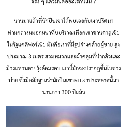
จริง ๆ แล้วมันคืออะไรกันแน่ ?
นานมาแล้วที่นักปีนเขาได้พบเจอกับเงาปริศนา
ท่ามกลางหมอกหนาทึบบริเวณเทือกเขาซานตาลูเซีย
ในรัฐแคลิฟอร์เนีย มันคือเงาที่มีรูปร่างคล้ายผู้ชาย สูง
ประมาณ 3 เมตร สวมหมวกและผ้าคลุมที่น่ากลัวและ
มีวงแหวนสายรุ้งล้อมรอบ เงานี้มักจะปรากฏขึ้นในช่วง
บ่าย ซึ่งมีหลักฐานว่านักปีนเขาพบเงาประหลาดนี้มา
นานกว่า 300 ปีแล้ว