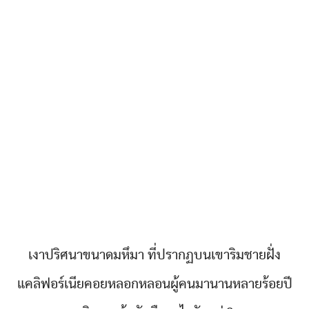
เงาปริศนาขนาดมหึมา ที่ปรากฏบนเขาริมชายฝั่ง
แคลิฟอร์เนียคอยหลอกหลอนผู้คนมานานหลายร้อยปี