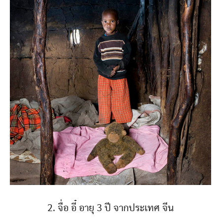
2. จื่อ อี๋ อายุ 3 ปี จากประเทศ จีน