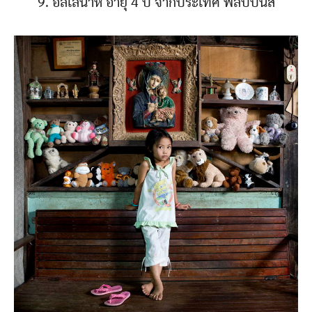
9. อัลเลนาห์ อายุ 4 ปี จากประเทศ ฟิลิปปินส์