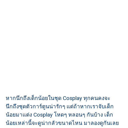
หากนึกถึงเด็กน้อยในชุด Cosplay ทุกคนคงจะ
นึกถึงชุดตัวการ์ตูนน่ารักๆ แต่ถ้าหากเราจับเด็ก
น้อยมาแต่ง Cosplay โหดๆ หลอนๆ กันบ้าง เด็ก
น้อยเหล่านี้จะดูน่ากลัวขนาดไหน มาลองดูกันเลย