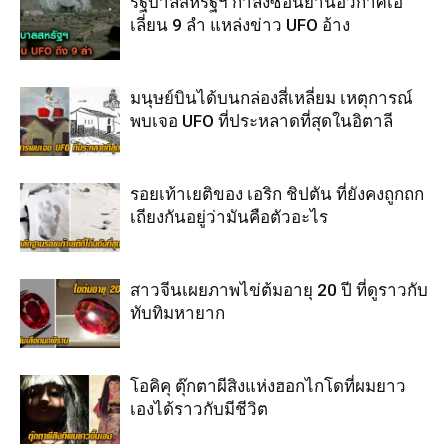
รัฐบาลสหรัฐฯ กำลังซ่อนยานอวกาศเอ
เลี่ยน 9 ลำ แหล่งข่าว UFO อ้าง
มนุษย์บินได้บนกล่องสี่เหลี่ยม เหตุการณ์
พบเจอ UFO ที่ประหลาดที่สุดในอิตาลี
รอยเท้าเยติของ เอริก ชิปตัน ที่ยังคงถูกถก
เถียงกันอยู่ว่ามันคือตัวอะไร
สาวจีนเผยภาพไข่ต้มอายุ 20 ปี ที่ดูราวกับ
ทับทิมหายาก
โอคิคุ ตุ๊กตาผีสิงแห่งฮอกไกโดที่ผมยาว
เองได้ราวกับมีชีวิต