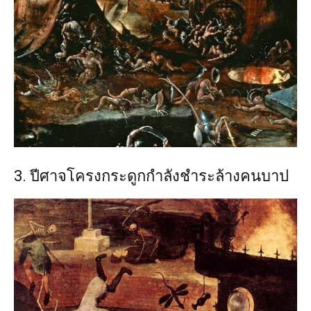
3. ปีศาจโครงกระดูกกำลังชำระล้างคนบาป