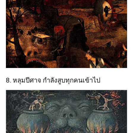
8. หลุมปีศาจ กำลังสูบทุกคนเข้าไป