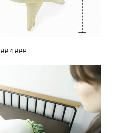
## 4 ###