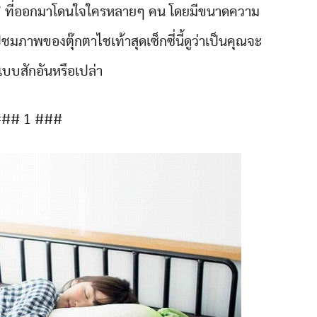
กซี่” ที่ออกมาโดนใจใครหลายๆ คน โดยมีขนาดความ
ภาพของตุ๊กตาไชเท้าสุดเซ็กซี่นี้ดูว่าเป็นคุณจะ
บบสักอันหรือเปล่า
## 1 ###