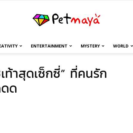
EATIVITY
ENTERTAINMENT
MYSTERY
WORLD
เพชร
เท้าสุดเซ็กซี่” ที่คนรัก
๊ดดด
มายา