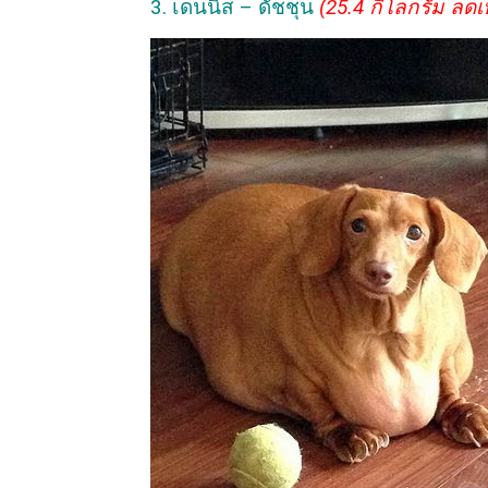
3. เดนนิส – ดัชชุน
(25.4 กิโลกรัม ลดเ