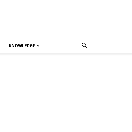
KNOWLEDGE