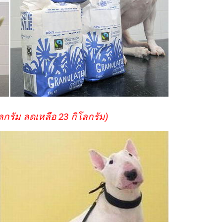
โลกรัม ลดเหลือ 23 กิโลกรัม)