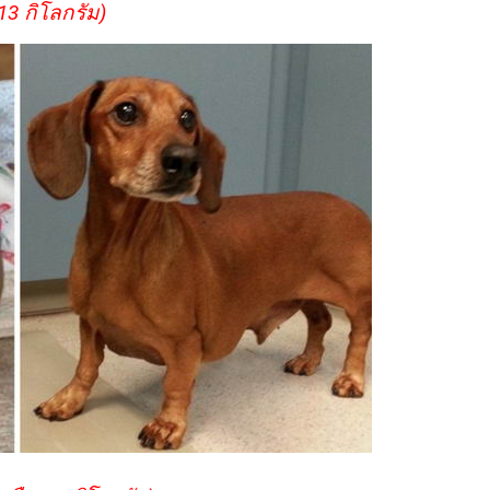
13 กิโลกรัม)