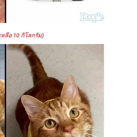
เหลือ 10 กิโลกรัม)