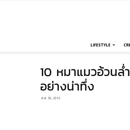
LIFESTYLE
CR
10 หมาแมวอ้วนล่ำ 
อย่างน่าทึ่ง
ส.ค. 30, 2015