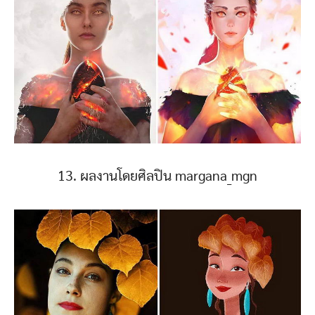
13. ผลงานโดยศิลปิน margana_mgn