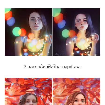
2. ผลงานโดยศิลปิน soapdraws