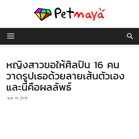
เพชร
หญิงสาวขอให้ศิลปิน 16 คน
มายา
วาดรูปเธอด้วยลายเส้นตัวเอง
และนี่คือผลลัพธ์
พ.ค. 19, 2019