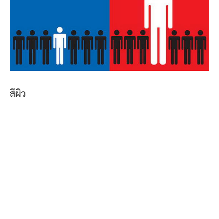
สีผิว