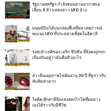
รัฐบาลสหรัฐฯ กำลังซ่อนยานอวกาศเอ
เลี่ยน 9 ลำ แหล่งข่าว UFO อ้าง
มนุษย์บินได้บนกล่องสี่เหลี่ยม เหตุการณ์
พบเจอ UFO ที่ประหลาดที่สุดในอิตาลี
รอยเท้าเยติของ เอริก ชิปตัน ที่ยังคงถูกถก
เถียงกันอยู่ว่ามันคือตัวอะไร
สาวจีนเผยภาพไข่ต้มอายุ 20 ปี ที่ดูราวกับ
ทับทิมหายาก
โอคิคุ ตุ๊กตาผีสิงแห่งฮอกไกโดที่ผมยาว
เองได้ราวกับมีชีวิต