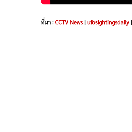
ที่มา :
CCTV News
|
ufosightingsdaily
|