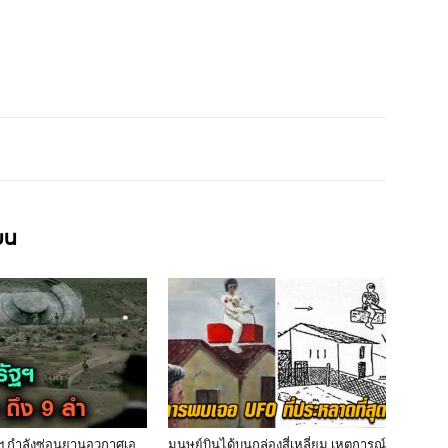
ียน
ฐฯ กำลังซ่อนยานอวกาศเอ
มนุษย์บินได้บนกล่องสี่เหลี่ยม เหตุการณ์