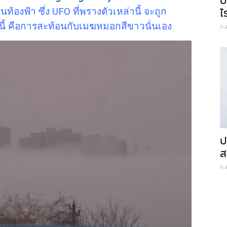
บ
้องฟ้า ซึ่ง UFO ที่พรางตัวเหล่านี้ จะถูก
ไ
ี้ คือการสะท้อนกับเมฆหมอกสีขาวนั่นเอง
ก.
ป
ส
ก.