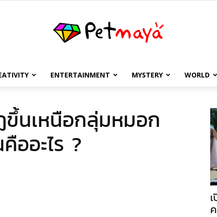
EATIVITY
ENTERTAINMENT
MYSTERY
WORLD
เพชร
ฏขึ้นเหนือกลุ่มหมอก
คืออะไร ?
มายา
เ
ค