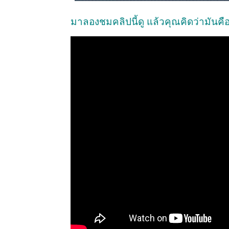
มาลองชมคลิปนี้ดู แล้วคุณคิดว่ามันคื