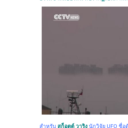
สำหรับ
สก็อตต์ วาริง
นักวิจัย UFO ชื่