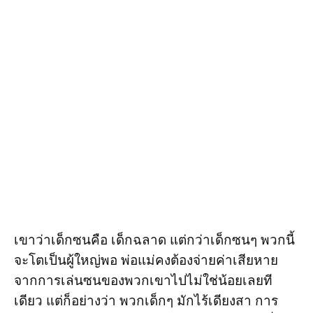
เขาว่าเด็กซนคือ เด็กฉลาด แต่กว่าเด็กซนๆ พวกนี้
จะโตเป็นผู้ใหญ่พอ พ่อแม่คงต้องจ่ายค่าเสียหาย
จากการเล่นซนของพวกเขาไปไม่ใช่น้อยเลยที
เดียว แต่ก็อย่างว่า พวกเด็กๆ มักไร้เดียงสา การ