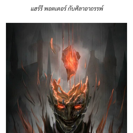
แฮร์รี พอตเตอร์ กับศิลาอาถรรพ์