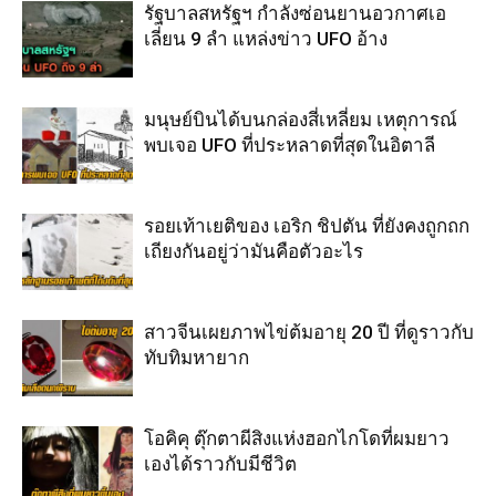
รัฐบาลสหรัฐฯ กำลังซ่อนยานอวกาศเอ
เลี่ยน 9 ลำ แหล่งข่าว UFO อ้าง
มนุษย์บินได้บนกล่องสี่เหลี่ยม เหตุการณ์
พบเจอ UFO ที่ประหลาดที่สุดในอิตาลี
รอยเท้าเยติของ เอริก ชิปตัน ที่ยังคงถูกถก
เถียงกันอยู่ว่ามันคือตัวอะไร
สาวจีนเผยภาพไข่ต้มอายุ 20 ปี ที่ดูราวกับ
ทับทิมหายาก
โอคิคุ ตุ๊กตาผีสิงแห่งฮอกไกโดที่ผมยาว
เองได้ราวกับมีชีวิต