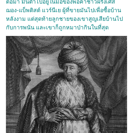
ต่อมา มันตำไปอยู่ในมือของพ่อค้าชาวฝรั่งเศส
ฌอง-แบ็พติสต์ แวร์นีเย ผู้ที่ขายมันไปเพื่อซื้อบ้าน
หลังงาม แต่สุดท้ายลูกชายของเขาสูญเสียบ้านไป
กับการพนัน และเขาก็ถูกหมาป่ากินในที่สุด