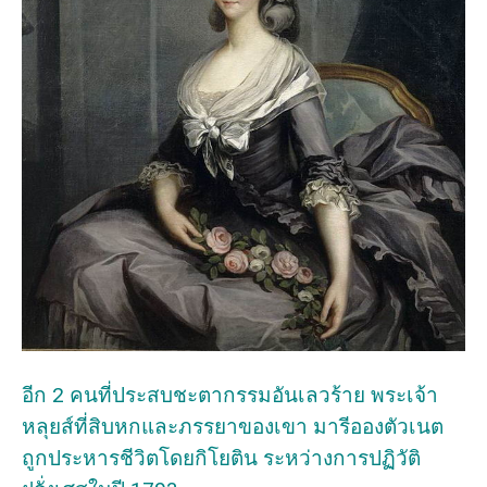
อีก 2 คนที่ประสบชะตากรรมอันเลวร้าย พระเจ้า
หลุยส์ที่สิบหกและภรรยาของเขา มารีอองตัวเนต
ถูกประหารชีวิตโดยกิโยติน ระหว่างการปฏิวัติ