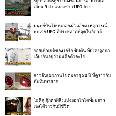
รัฐบาลสหรัฐฯ กำลังซ่อนยานอวกาศเอ
เลี่ยน 9 ลำ แหล่งข่าว UFO อ้าง
มนุษย์บินได้บนกล่องสี่เหลี่ยม เหตุการณ์
พบเจอ UFO ที่ประหลาดที่สุดในอิตาลี
รอยเท้าเยติของ เอริก ชิปตัน ที่ยังคงถูกถก
เถียงกันอยู่ว่ามันคือตัวอะไร
สาวจีนเผยภาพไข่ต้มอายุ 20 ปี ที่ดูราวกับ
ทับทิมหายาก
โอคิคุ ตุ๊กตาผีสิงแห่งฮอกไกโดที่ผมยาว
เองได้ราวกับมีชีวิต