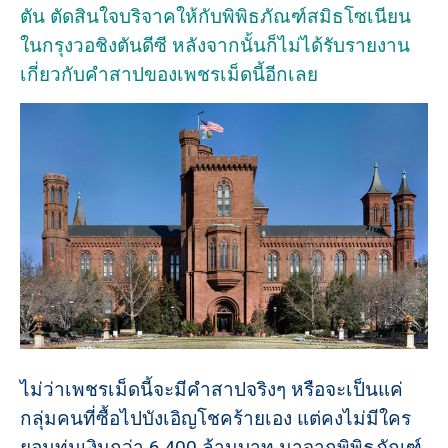
ตัน ตัดสินใจบริจาคให้กับพิพิธภัณฑ์สมิธโซเนียน
ในกรุงวอชิงตันดีซี หลังจากนั้นก็ไม่ได้รับรายงาน
เกี่ยวกับคำสาปของเพชรเม็ดนี้อีกเลย
ไม่ว่าเพชรเม็ดนี้จะมีคำสาปจริงๆ หรือจะเป็นแค่
กลุ่มคนที่ซื้อไปบังเอิญโชคร้ายเอง แต่คงไม่มีใคร
ยอมทุ่มเงินกว่า 6,400 ล้านบาท มาจากพิพิธภัณฑ์