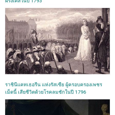
ฝรั่งเศสในปี 1793
ราชินีแคทเธอรีน แห่งรัสเซีย ผู้ครอบครองเพชร
เม็ดนี้ เสียชีวิตด้วยโรคลมชักในปี 1796