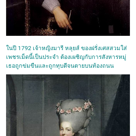
ในปี 1792 เจ้าหญิงมารี หลุยส์ ของฝรั่งเศสสวมใส่
เพชรเม็ดนี้เป็นประจำ ต้องเผชิญกับการสังหารหมู่
เธอถูกข่มขืนและถูกทุบตีจนตายบนท้องถนน