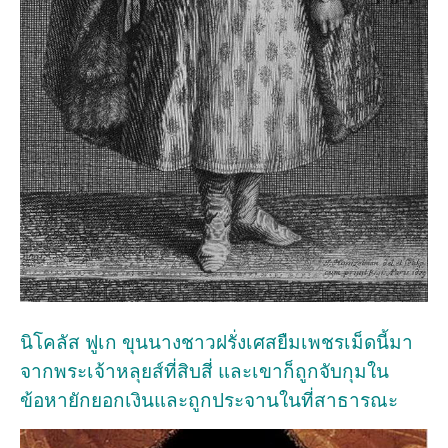
นิโคลัส ฟูเก ขุนนางชาวฝรั่งเศสยืมเพชรเม็ดนี้มา
จากพระเจ้าหลุยส์ที่สิบสี่ และเขาก็ถูกจับกุมใน
ข้อหายักยอกเงินและถูกประจานในที่สาธารณะ