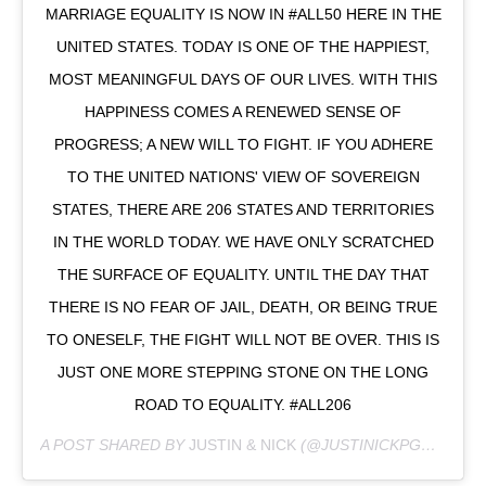
MARRIAGE EQUALITY IS NOW IN #ALL50 HERE IN THE
UNITED STATES. TODAY IS ONE OF THE HAPPIEST,
MOST MEANINGFUL DAYS OF OUR LIVES. WITH THIS
HAPPINESS COMES A RENEWED SENSE OF
PROGRESS; A NEW WILL TO FIGHT. IF YOU ADHERE
TO THE UNITED NATIONS' VIEW OF SOVEREIGN
STATES, THERE ARE 206 STATES AND TERRITORIES
IN THE WORLD TODAY. WE HAVE ONLY SCRATCHED
THE SURFACE OF EQUALITY. UNTIL THE DAY THAT
THERE IS NO FEAR OF JAIL, DEATH, OR BEING TRUE
TO ONESELF, THE FIGHT WILL NOT BE OVER. THIS IS
JUST ONE MORE STEPPING STONE ON THE LONG
ROAD TO EQUALITY. #ALL206
A POST SHARED BY
JUSTIN & NICK
(@JUSTINICKPGH) ON
JU