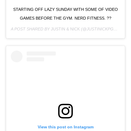
STARTING OFF LAZY SUNDAY WITH SOME OF VIDEO
GAMES BEFORE THE GYM. NERD FITNESS. ??
A POST SHARED BY
JUSTIN & NICK
(@JUSTINICKPGH) ON
MA
View this post on Instagram