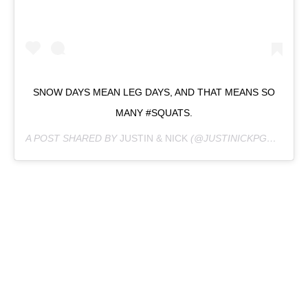
SNOW DAYS MEAN LEG DAYS, AND THAT MEANS SO
MANY #SQUATS.
A POST SHARED BY
JUSTIN & NICK
(@JUSTINICKPGH) ON
MA