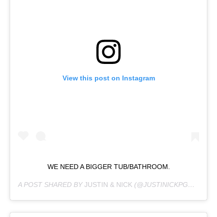
View this post on Instagram
WE NEED A BIGGER TUB/BATHROOM.
A POST SHARED BY
JUSTIN & NICK
(@JUSTINICKPGH) ON
MA