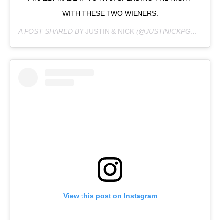
WITH THESE TWO WIENERS.
A POST SHARED BY
JUSTIN & NICK
(@JUSTINICKPGH) ON
MA
View this post on Instagram