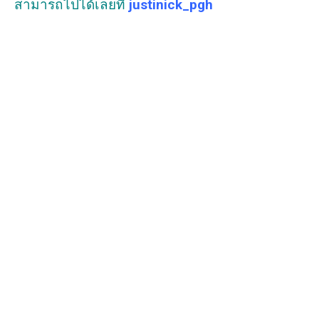
สามารถไปได้เลยที่
justinick_pgh