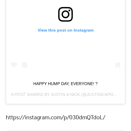
View this post on Instagram
HAPPY HUMP DAY, EVERYONE! ?
A POST SHARED BY
JUSTIN & NICK
(@JUSTINICKPGH) ON
MA
https://instagram.com/p/030dmQTdoL/