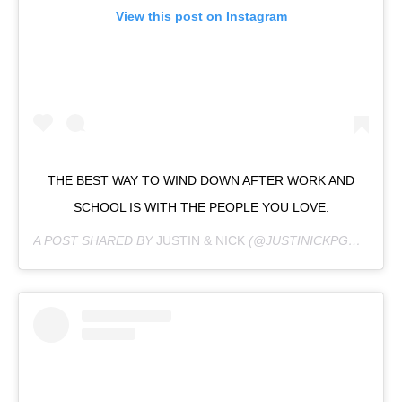
View this post on Instagram
THE BEST WAY TO WIND DOWN AFTER WORK AND
SCHOOL IS WITH THE PEOPLE YOU LOVE.
A POST SHARED BY
JUSTIN & NICK
(@JUSTINICKPGH) ON
MA