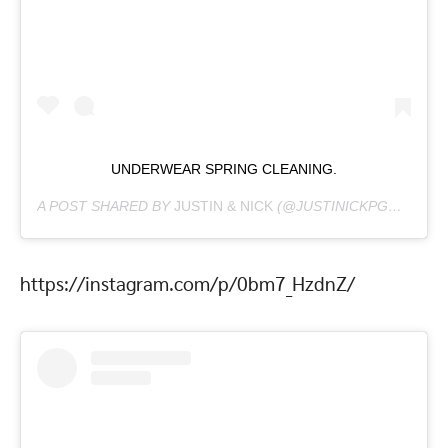
UNDERWEAR SPRING CLEANING.
A POST SHARED BY
JUSTIN & NICK
(@JUSTINICKPGH) ON
AP
https://instagram.com/p/0bm7_HzdnZ/