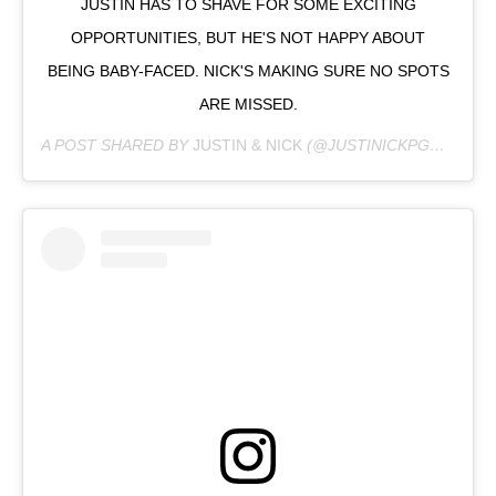
JUSTIN HAS TO SHAVE FOR SOME EXCITING
OPPORTUNITIES, BUT HE'S NOT HAPPY ABOUT
BEING BABY-FACED. NICK'S MAKING SURE NO SPOTS
ARE MISSED.
A POST SHARED BY
JUSTIN & NICK
(@JUSTINICKPGH) ON
MA