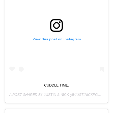
View this post on Instagram
CUDDLE TIME.
A POST SHARED BY
JUSTIN & NICK
(@JUSTINICKPGH) ON
JU