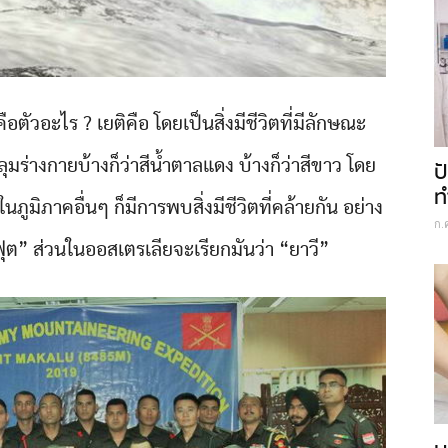
ือตัวอะไร ? เยติคือ โดยเป็นสิ่งมีชีวิตที่มีลักษณะ
มร่างกายบ้างก็ว่าสีน้ำตาลแดง บ้างก็ว่าสีขาว โดย
ป
ท
ภูมิภาคอื่นๆ ก็มีการพบสิ่งมีชีวิตที่คล้ายกัน อย่าง
ก.
กฟุต” ส่วนในออสเตรเลียจะเรียกมันว่า “ยาวี”