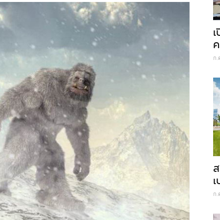
เ
ค
ก.
ส
เ
ก.