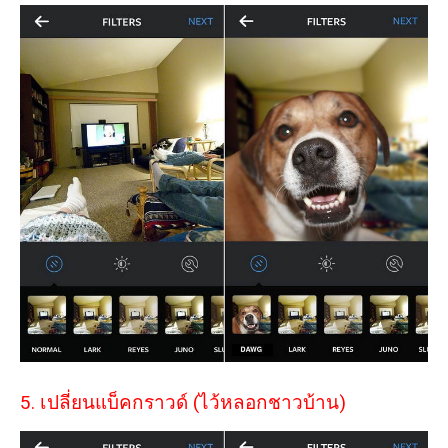
5. เปลี่ยนแบ็คกราวด์ (ไว้หลอกชาวบ้าน)