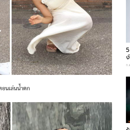
5
ง
ก.
ตอนเล่นน้ำตก