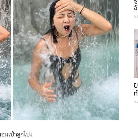
ร
จ
ก.
ป
ท
ก.
ตอนเป่าลูกโป่ง