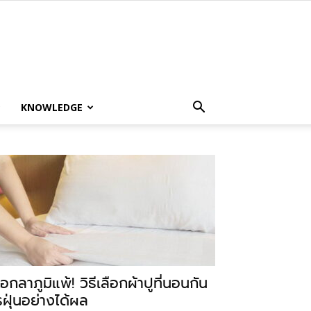
KNOWLEDGE
อกลาภูมิแพ้! วิธีเลือกผ้าปูที่นอนกัน
รฝุ่นอย่างได้ผล