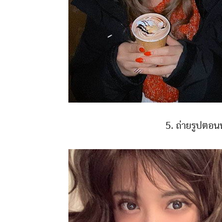
5. ถ่ายรูปตอน