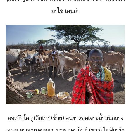
มาไซ เคนย่า
ออสวัลโด กูเตียเรส (ซ้าย) คนงานขุดเจาะน้ำมันกลาง
ทะเล จากเวเนซูเอลา, บรูซ ฮอปกินส์ (ขวา) ไลฟ์การ์ด