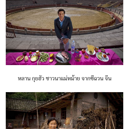
หลาน กุยฮัว ชาวนาแม่หม้าย จากซีฉวน จีน