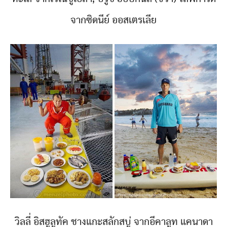
จากซิดนีย์ ออสเตรเลีย
วิลลี่ อิสฮูลูทัค ชางแกะสลักสบู่ จากอีคาลูท แคนาดา