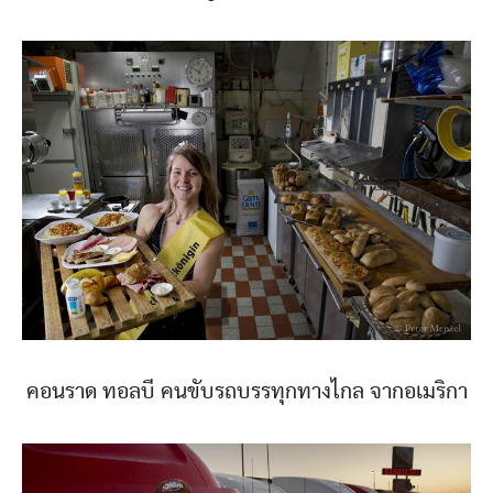
คอนราด ทอลบี คนขับรถบรรทุกทางไกล จากอเมริกา