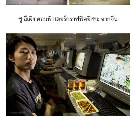
ซู ฉีเผิง คอมพิวเตอร์กราฟฟิคอิสระ จากจีน