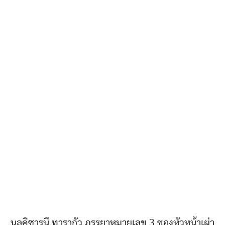
นูลคิซารูนี ทารากัว ภรรยาหมายเลข 3 ของหัวหน้าเผ่า