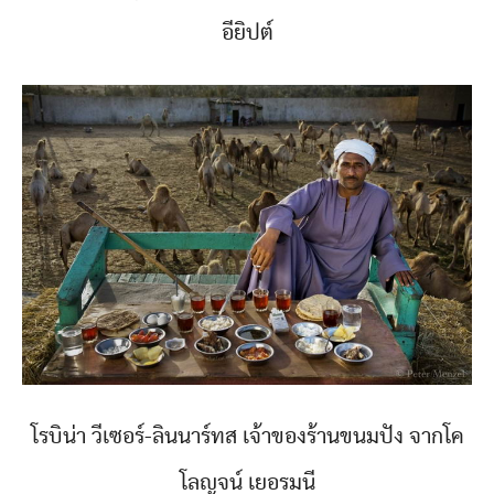
อียิปต์
โรบิน่า วีเซอร์-ลินนาร์ทส เจ้าของร้านขนมปัง จากโค
โลญจน์ เยอรมนี