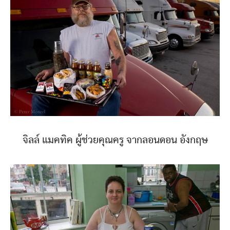
จิลล์ แมคทิค ผู้ช่วยคุณครู จากลอนดอน อังกฤษ