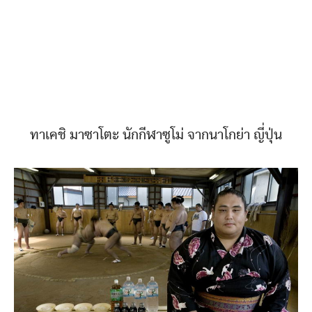
ทาเคชิ มาซาโตะ นักกีฬาซูโม่ จากนาโกย่า ญี่ปุ่น