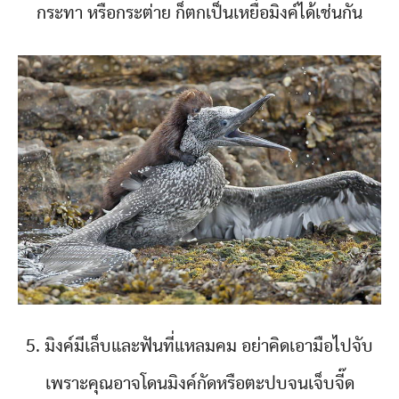
กระทา หรือกระต่าย ก็ตกเป็นเหยื่อมิงค์ได้เช่นกัน
5. มิงค์มีเล็บและฟันที่แหลมคม อย่าคิดเอามือไปจับ
เพราะคุณอาจโดนมิงค์กัดหรือตะปบจนเจ็บจี๊ด