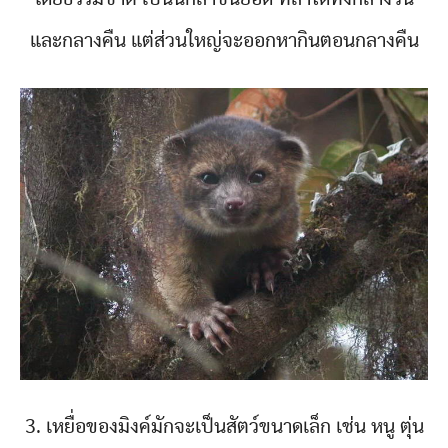
และกลางคืน แต่ส่วนใหญ่จะออกหากินตอนกลางคืน
3. เหยื่อของมิงค์มักจะเป็นสัตว์ขนาดเล็ก เช่น หนู ตุ่น