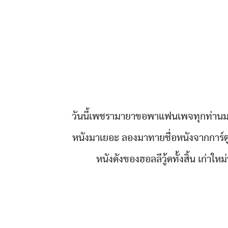
วันนี้เพชรามายาขอพาแฟนเพจทุกท่านมาเล
หนังมาเยอะ ลองมาทายชื่อหนังจากการ์ตูนล
หนังดังของฮอลลีวู้ดทั้งสิ้น เก่าใ