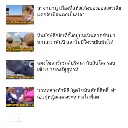
ลาจามานู เมืองที่แห้งแล้งของออสเตรเลีย
แต่กลับมีฝนตกเป็นปลา
หินยักษ์ลึกลับที่ตั้งอยู่บนเนินลาดชันมา
นานกว่าพันปี และไม่มีใครขยับมันได้
แผงโซลาร์เซลล์ปริศนานับสิบโผล่รอบ
เชิงเขาของรัฐยูทาห์
บาทหลวงทำพิธี ‘ดูดไขมันศักดิ์สิทธิ์’ ทำ
เอวผู้หญิงลดลงระหว่างไลฟ์สด