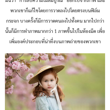
มันว่า “การลบความไม่สมบูรณ์” ออกไปจากภาพ และ
พวกเขาก็แก้ไขโดยการวาดลงไปโดยตรงบนฟิล์ม
กระจก บางครั้งก็มีการวาดคนลงไปทั้งคน มากไปกว่า
นั้นก็มีการทำภาพมากกว่า 1 ภาพขึ้นไปในห้องมืด เพื่อ
เพิ่มองค์ประกอบที่น่าทึ่งบนภาพถ่ายของพวกเขา