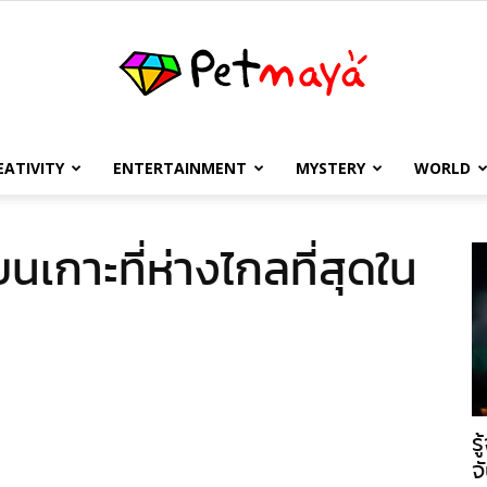
EATIVITY
ENTERTAINMENT
MYSTERY
WORLD
เพชร
นเกาะที่ห่างไกลที่สุดใน
มายา
ร
จ