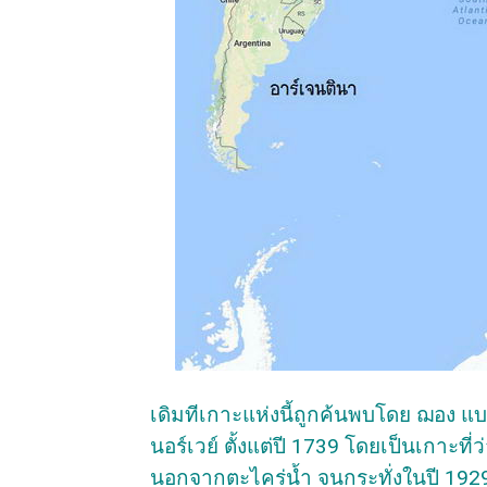
เดิมทีเกาะแห่งนี้ถูกค้นพบโดย ฌอง แบ
นอร์เวย์ ตั้งแต่ปี 1739 โดยเป็นเกาะที่
นอกจากตะไคร่น้ำ จนกระทั่งในปี 192