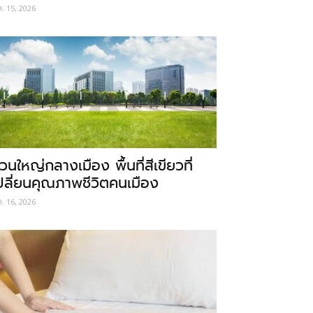
ค. 15, 2026
วนใหญ่กลางเมือง พื้นที่สีเขียวที่
ปลี่ยนคุณภาพชีวิตคนเมือง
ค. 16, 2026