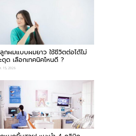
ลูกผมแบบผมยาว ใช้ชีวิตต่อได้ไม่
ะดุด เลือกเทคนิคไหนดี ?
ค. 15, 2026