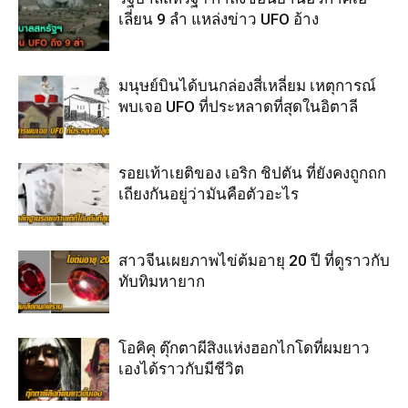
เลี่ยน 9 ลำ แหล่งข่าว UFO อ้าง
มนุษย์บินได้บนกล่องสี่เหลี่ยม เหตุการณ์
พบเจอ UFO ที่ประหลาดที่สุดในอิตาลี
รอยเท้าเยติของ เอริก ชิปตัน ที่ยังคงถูกถก
เถียงกันอยู่ว่ามันคือตัวอะไร
สาวจีนเผยภาพไข่ต้มอายุ 20 ปี ที่ดูราวกับ
ทับทิมหายาก
โอคิคุ ตุ๊กตาผีสิงแห่งฮอกไกโดที่ผมยาว
เองได้ราวกับมีชีวิต