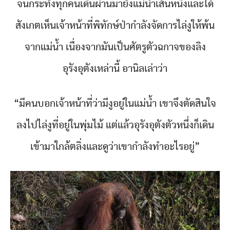
จนกระทั่งทุกคนเดินผ่านมายังแม่น้ำเส้นหนึ่งและได้
สังเกตเห็นเจ้าหน้าที่พิทักษ์ป่ากำลังจัดการไล่งูให้พ้น
จากแม่น้ำ เนื่องจากมันเป็นศัตรูตัวฉกาจของลิง
อุรังอุตังเหล่านี้ อานิลเล่าว่า
“มีคนบอกเจ้าหน้าที่ว่ามีงูอยู่ในแม่น้ำ เขาจึงตัดสินใจ
ลงไปไล่งูที่อยู่ในพุ่มไม้ แต่แล้วอุรังอุตังตัวหนึ่งก็เดิน
เข้ามาใกล้ตลิ่งและดูว่าเขากำลังทำอะไรอยู่”