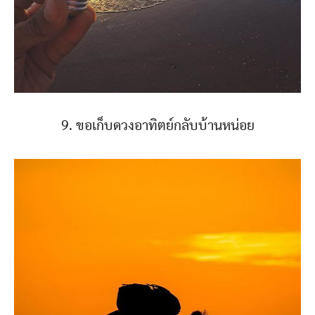
9. ขอเก็บดวงอาทิตย์กลับบ้านหน่อย