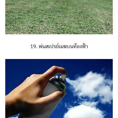
19. พ่นสเปรย์เมฆบนท้องฟ้า