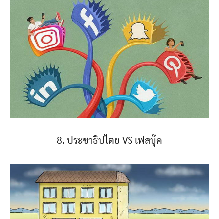
8. ประชาธิปไตย VS เฟสบุ๊ค