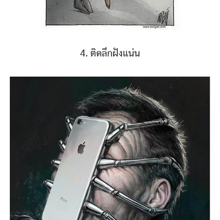
4. ติดลึกฝังแน่น