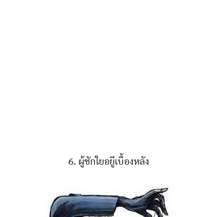
6. ผู้ชักใยอยูีเบื้องหลัง