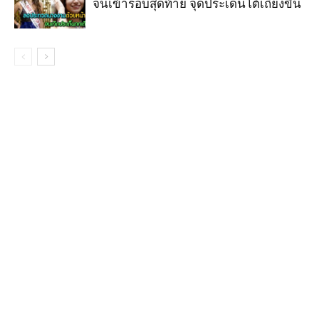
จนเข้ารอบสุดท้าย จุดประเด็นโต้เถียงขึ้น