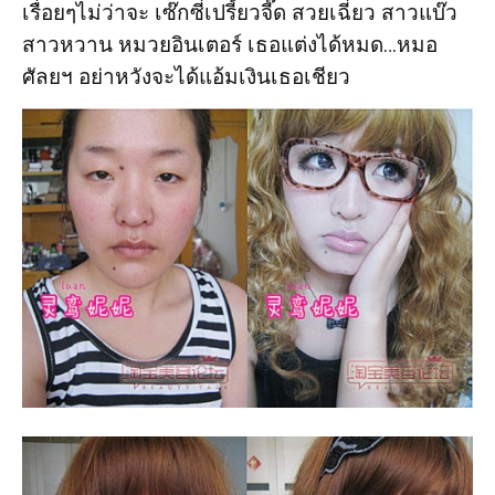
เรื่อยๆไม่ว่าจะ เซ๊กซี่เปรี้ยวจี๊ด สวยเฉี่ยว สาวแบ๊ว
สาวหวาน หมวยอินเตอร์ เธอแต่งได้หมด…หมอ
ศัลยฯ อย่าหวังจะได้แอ้มเงินเธอเชียว