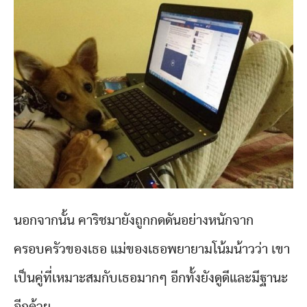
นอกจากนั้น คาริชมายังถูกกดดันอย่างหนักจาก
ครอบครัวของเธอ แม่ของเธอพยายามโน้มน้าวว่า เขา
เป็นคู่ที่เหมาะสมกับเธอมากๆ อีกทั้งยังดูดีและมีฐานะ