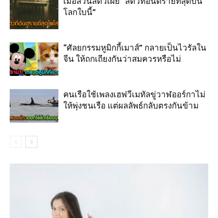
เมื่อสวนสัตว์เผย “สัตว์ที่อันตรายที่สุดบน
โลกใบนี้”
“ศัลยกรรมหูมิกกี้เมาส์” กลายเป็นไวรัลใน
จีน ให้ถกเถียงกันว่าสมควรหรือไม่
คนเรือใช้เพลงเฮฟวีเมทัลขู่วาฬออร์กาไม่
ให้พุ่งชนเรือ แต่ผลลัพธ์กลับตรงกันข้าม