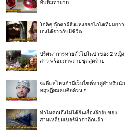
ทับทิมหายาก
โอคิคุ ตุ๊กตาผีสิงแห่งฮอกไกโดที่ผมยาว
เองได้ราวกับมีชีวิต
ปริศนาการหายตัวไปในป่าของ 2 หญิง
สาว พร้อมภาพถ่ายชุดสุดท้าย
จะดีแค่ไหนถ้ามีเว็บไซต์หาคู่สำหรับนัก
ทฤษฎีสมคบคิดล้วน ๆ
ทำไมคุณถึงไม่ได้ยินเรื่องลึกลับของ
สามเหลี่ยมเบอร์มิวดาอีกแล้ว