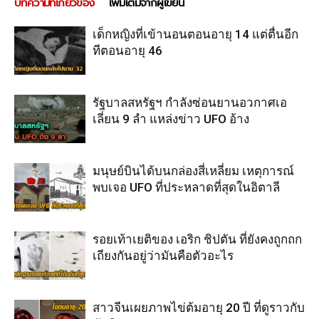
บทความที่เกี่ยวข้อง
เพิ่มเติมจากผู้เขียน
เด็กหญิงที่เข้านอนตอนอายุ 14 แต่ตื่นอีก
ทีตอนอายุ 46
รัฐบาลสหรัฐฯ กำลังซ่อนยานอวกาศเอ
เลี่ยน 9 ลำ แหล่งข่าว UFO อ้าง
มนุษย์บินได้บนกล่องสี่เหลี่ยม เหตุการณ์
พบเจอ UFO ที่ประหลาดที่สุดในอิตาลี
รอยเท้าเยติของ เอริก ชิปตัน ที่ยังคงถูกถก
เถียงกันอยู่ว่ามันคือตัวอะไร
สาวจีนเผยภาพไข่ต้มอายุ 20 ปี ที่ดูราวกับ