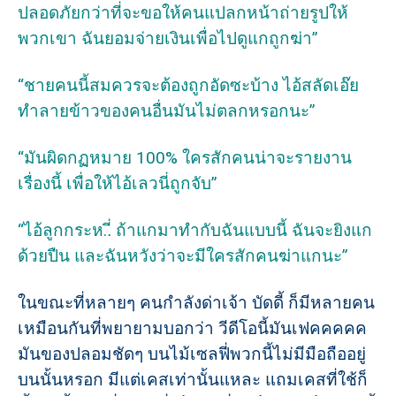
ปลอดภัยกว่าที่จะขอให้คนแปลกหน้าถ่ายรูปให้
พวกเขา ฉันยอมจ่ายเงินเพื่อไปดูแกถูกฆ่า”
“ชายคนนี้สมควรจะต้องถูกอัดซะบ้าง ไอ้สลัดเอ๊ย
ทำลายข้าวของคนอื่นมันไม่ตลกหรอกนะ”
“มันผิดกฏหมาย 100% ใครสักคนน่าจะรายงาน
เรื่องนี้ เพื่อให้ไอ้เลวนี่ถูกจับ”
“ไอ้ลูกกระห..ี่ ถ้าแกมาทำกับฉันแบบนี้ ฉันจะยิงแก
ด้วยปืน และฉันหวังว่าจะมีใครสักคนฆ่าแกนะ”
ในขณะที่หลายๆ คนกำลังด่าเจ้า บัดดี้ ก็มีหลายคน
เหมือนกันที่พยายามบอกว่า วีดีโอนี้มันเฟคคคคค
มันของปลอมชัดๆ บนไม้เซลฟี่พวกนี้ไม่มีมือถืออยู่
บนนั้นหรอก มีแต่เคสเท่านั้นแหละ แถมเคสที่ใช้ก็