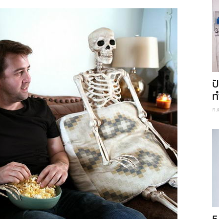
ป
ท
ก.