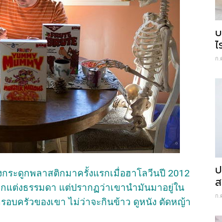
บ
ไ
ก.
ป
ครงกระดูกพลาสติกมาครั้งแรกเมื่อฮาโลวีนปี 2012
ส
ตกแต่งธรรมดา แต่ปรากฏว่าเขานำมันมาอยู่ใน
ก.
รอบครัวของเขา ไม่ว่าจะกินข้าว ดูหนัง ตัดหญ้า