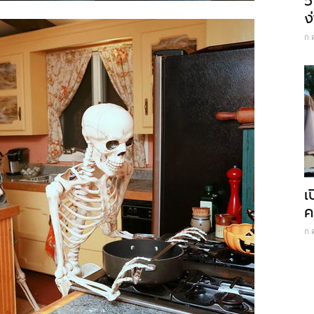
5
ง
ก.
เ
ค
ก.