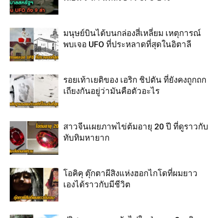
มนุษย์บินได้บนกล่องสี่เหลี่ยม เหตุการณ์
พบเจอ UFO ที่ประหลาดที่สุดในอิตาลี
รอยเท้าเยติของ เอริก ชิปตัน ที่ยังคงถูกถก
เถียงกันอยู่ว่ามันคือตัวอะไร
สาวจีนเผยภาพไข่ต้มอายุ 20 ปี ที่ดูราวกับ
ทับทิมหายาก
โอคิคุ ตุ๊กตาผีสิงแห่งฮอกไกโดที่ผมยาว
เองได้ราวกับมีชีวิต