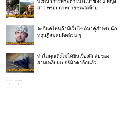
ปริศนาการหายตัวไปในป่าของ 2 หญิง
สาว พร้อมภาพถ่ายชุดสุดท้าย
จะดีแค่ไหนถ้ามีเว็บไซต์หาคู่สำหรับนัก
ทฤษฎีสมคบคิดล้วน ๆ
ทำไมคุณถึงไม่ได้ยินเรื่องลึกลับของ
สามเหลี่ยมเบอร์มิวดาอีกแล้ว