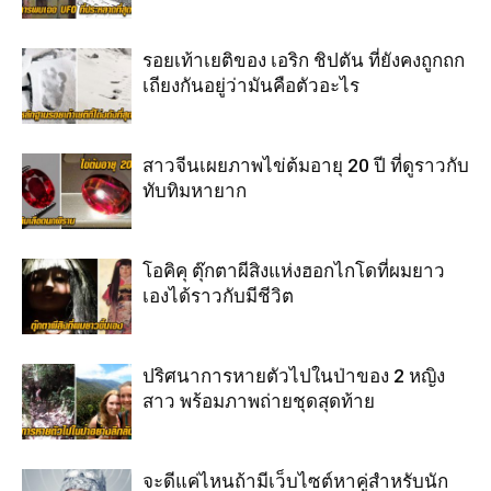
รอยเท้าเยติของ เอริก ชิปตัน ที่ยังคงถูกถก
เถียงกันอยู่ว่ามันคือตัวอะไร
สาวจีนเผยภาพไข่ต้มอายุ 20 ปี ที่ดูราวกับ
ทับทิมหายาก
โอคิคุ ตุ๊กตาผีสิงแห่งฮอกไกโดที่ผมยาว
เองได้ราวกับมีชีวิต
ปริศนาการหายตัวไปในป่าของ 2 หญิง
สาว พร้อมภาพถ่ายชุดสุดท้าย
จะดีแค่ไหนถ้ามีเว็บไซต์หาคู่สำหรับนัก