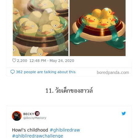
11. วัยเด็กของฮาวล์