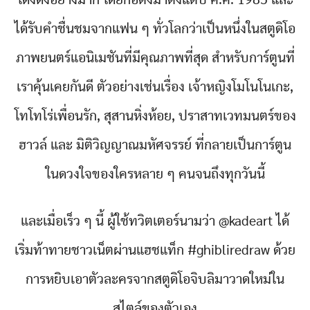
โด่งดังอย่างมาก โดยก่อตั้งมาตั้งแต่ปี ค.ศ. 1985 และ
ได้รับคำชื่นชมจากแฟน ๆ ทั่วโลกว่าเป็นหนึ่งในสตูดิโอ
ภาพยนตร์แอนิเมชันที่มีคุณภาพที่สุด สำหรับการ์ตูนที่
เราคุ้นเคยกันดี ตัวอย่างเช่นเรื่อง เจ้าหญิงโมโนโนเกะ,
โทโทโร่เพื่อนรัก, สุสานหิ่งห้อย, ปราสาทเวทมนตร์ของ
ฮาวล์ และ มิติวิญญาณมหัศจรรย์ ที่กลายเป็นการ์ตูน
ในดวงใจของใครหลาย ๆ คนจนถึงทุกวันนี้
และเมื่อเร็ว ๆ นี้ ผู้ใช้ทวิตเตอร์นามว่า @kadeart ได้
เริ่มท้าทายชาวเน็ตผ่านแฮชแท็ก #ghibliredraw ด้วย
การหยิบเอาตัวละครจากสตูดิโอจิบลิมาวาดใหม่ใน
สไตล์ของตัวเอง