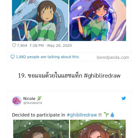
19. ขอแจมด้วยในแฮชแท็ก #ghibliredraw