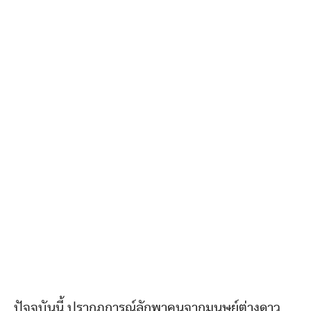
ปัจจุบันนี้ ปรากฏการณ์ลักพาคนจากมนุษย์ต่างดาว