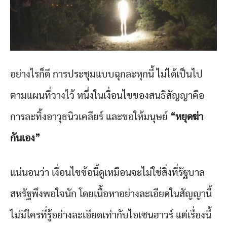
อย่างไรก็ดี การประชุมแบบฉุกละหุกนี้ ไม่ได้เป็นไป
ตามแผนที่วางไว้ หนึ่งในเงื่อนไขของสนธิสัญญาคือ
การละทิ้งอาวุธนิวเคลียร์ และขอให้มนุษย์
“หยุดฆ่า
กันเอง”
แน่นอนว่า เงื่อนไขข้อนี้ดูเหมือนจะไม่ใช่สิ่งที่รัฐบาล
สหรัฐพึงพอใจนัก โดยเนื้อหาอย่างละเอียดในสัญญานี้
ไม่มีใครที่รู้อย่างละเอียดเท่ากับไอเซนฮาวร์ แต่เรื่องนี้