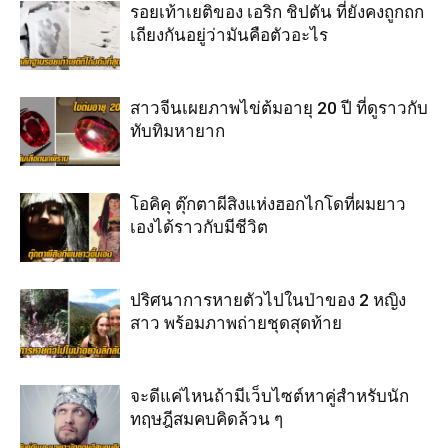
รอยเท้าเยติของ เอริก ชิปตัน ที่ยังคงถูกถก
เถียงกันอยู่ว่ามันคือตัวอะไร
สาวจีนเผยภาพไข่ต้มอายุ 20 ปี ที่ดูราวกับ
ทับทิมหายาก
โอคิคุ ตุ๊กตาผีสิงแห่งฮอกไกโดที่ผมยาว
เองได้ราวกับมีชีวิต
ปริศนาการหายตัวไปในป่าของ 2 หญิง
สาว พร้อมภาพถ่ายชุดสุดท้าย
จะดีแค่ไหนถ้ามีเว็บไซต์หาคู่สำหรับนัก
ทฤษฎีสมคบคิดล้วน ๆ