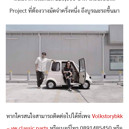
Project ที่ต้องวางมัดจำครึ่งหนึ่ง ถึงบูรณะรถขึ้นมา
หากใครสนใจสามารถติดต่อไปได้ที่เพจ
Volkstorybkk
– vw classic parts
หรือเบอร์โทร 0891485450 หรือ