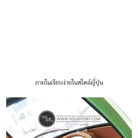
ภายในเรียบง่ายในสไตล์ญี่ปุ่น